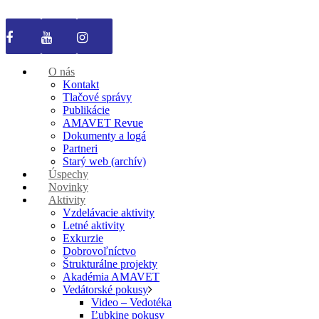
O nás
Kontakt
Tlačové správy
Publikácie
AMAVET Revue
Dokumenty a logá
Partneri
Starý web (archív)
Úspechy
Novinky
Aktivity
Vzdelávacie aktivity
Letné aktivity
Exkurzie
Dobrovoľníctvo
Štrukturálne projekty
Akadémia AMAVET
Vedátorské pokusy
Video – Vedotéka
Ľubkine pokusy