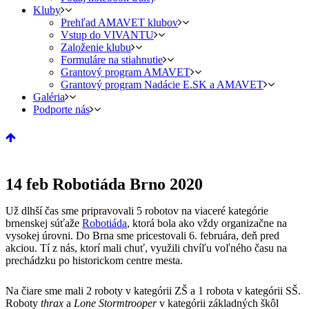
Kluby
Prehľad AMAVET klubov
Vstup do VIVANTU
Založenie klubu
Formuláre na stiahnutie
Grantový program AMAVET
Grantový program Nadácie E.SK a AMAVET
Galéria
Podporte nás
14 feb
Robotiáda Brno 2020
Už dlhší čas sme pripravovali 5 robotov na viaceré kategórie
brnenskej súťaže
Robotiáda
, ktorá bola ako vždy organizačne na
vysokej úrovni. Do Brna sme pricestovali 6. februára, deň pred
akciou. Tí z nás, ktorí mali chuť, využili chvíľu voľného času na
prechádzku po historickom centre mesta.
Na čiare sme mali 2 roboty v kategórii ZŠ a 1 robota v kategórii SŠ.
Roboty
thrax
a
Lone Stormtrooper
v kategórii základných škôl