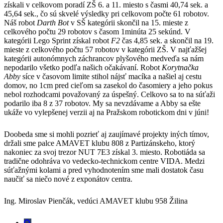
získali v celkovom poradí ZŠ 6. a 11. miesto s časmi 40,74 sek. a
45,64 sek., čo sú skvelé výsledky pri celkovom počte 61 robotov.
Náš robot
Darth Bot
v SŠ kategórii skončil na 15. mieste z
celkového počtu 29 robotov s časom 1minúta 25 sekúnd. V
kategórii Lego Sprint získal robot
F2
čas 4,85 sek. a skončil na 19.
mieste z celkového počtu 57 robotov v kategórii ZŠ. V najťažšej
kategórii autonómnych záchrancov plyšového medveďa sa nám
nepodarilo všetko podľa našich očakávaní. Robot
Korytnačka
Abby
síce v časovom limite stihol nájsť macíka a našiel aj cestu
domov, no 1cm pred cieľom sa zasekol do časomiery a jeho pokus
nebol rozhodcami považovaný za úspešný. Celkovo sa to na súťaži
podarilo iba 8 z 37 robotov. My sa nevzdávame a Abby sa ešte
ukáže vo vylepšenej verzii aj na Pražskom robotickom dni v júni!
Doobeda sme si mohli pozrieť aj zaujímavé projekty iných tímov,
držali sme palce AMAVET klubu 808 z Partizánskeho, ktorý
nakoniec za svoj trezor NUT 7E3 získal 3. miesto. Robotiáda sa
tradične odohráva vo vedecko-technickom centre VIDA. Medzi
súťažnými kolami a pred vyhodnotením sme mali dostatok času
naučiť sa niečo nové z exponátov centra.
Ing. Miroslav Pienčák, vedúci AMAVET klubu 958 Žilina