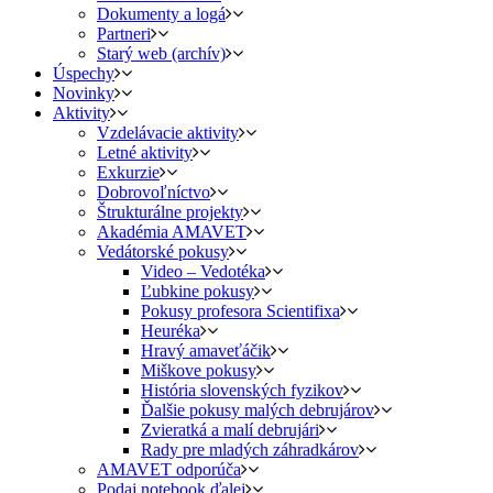
Dokumenty a logá
Partneri
Starý web (archív)
Úspechy
Novinky
Aktivity
Vzdelávacie aktivity
Letné aktivity
Exkurzie
Dobrovoľníctvo
Štrukturálne projekty
Akadémia AMAVET
Vedátorské pokusy
Video – Vedotéka
Ľubkine pokusy
Pokusy profesora Scientifixa
Heuréka
Hravý amaveťáčik
Miškove pokusy
História slovenských fyzikov
Ďalšie pokusy malých debrujárov
Zvieratká a malí debrujári
Rady pre mladých záhradkárov
AMAVET odporúča
Podaj notebook ďalej