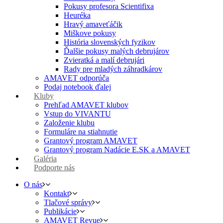
Pokusy profesora Scientifixa
Heuréka
Hravý amaveťáčik
Miškove pokusy
História slovenských fyzikov
Ďalšie pokusy malých debrujárov
Zvieratká a malí debrujári
Rady pre mladých záhradkárov
AMAVET odporúča
Podaj notebook ďalej
Kluby
Prehľad AMAVET klubov
Vstup do VIVANTU
Založenie klubu
Formuláre na stiahnutie
Grantový program AMAVET
Grantový program Nadácie E.SK a AMAVET
Galéria
Podporte nás
O nás
Kontakt
Tlačové správy
Publikácie
AMAVET Revue