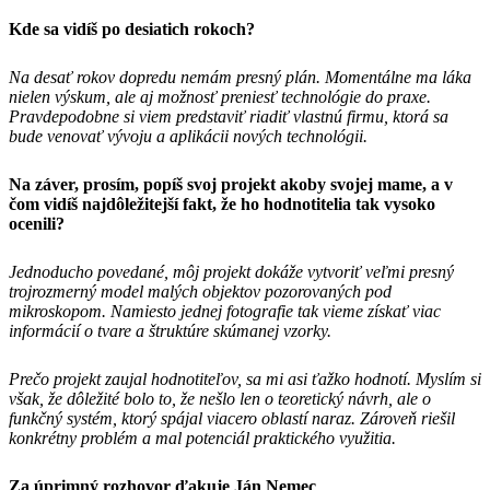
Kde sa vidíš po desiatich rokoch?
Na desať rokov dopredu nemám presný plán. Momentálne ma láka
nielen výskum, ale aj možnosť preniesť technológie do praxe.
Pravdepodobne si viem predstaviť riadiť vlastnú firmu, ktorá sa
bude venovať vývoju a aplikácii nových technológii.
Na záver, prosím, popíš svoj projekt akoby svojej mame, a v
čom vidíš najdôležitejší fakt, že ho hodnotitelia tak vysoko
ocenili?
Jednoducho povedané, môj projekt dokáže vytvoriť veľmi presný
trojrozmerný model malých objektov pozorovaných pod
mikroskopom. Namiesto jednej fotografie tak vieme získať viac
informácií o tvare a štruktúre skúmanej vzorky.
Prečo projekt zaujal hodnotiteľov, sa mi asi ťažko hodnotí. Myslím si
však, že dôležité bolo to, že nešlo len o teoretický návrh, ale o
funkčný systém, ktorý spájal viacero oblastí naraz. Zároveň riešil
konkrétny problém a mal potenciál praktického využitia.
Za úprimný rozhovor ďakuje Ján Nemec