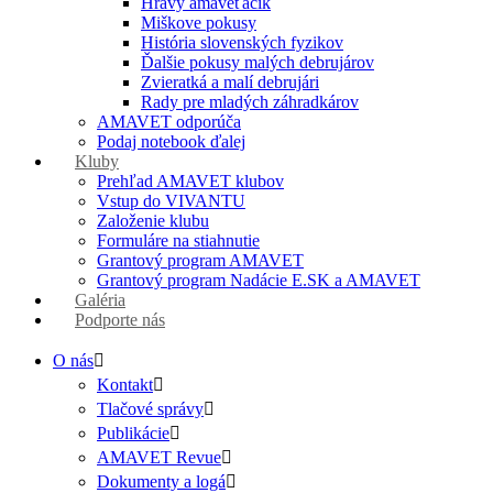
Hravý amaveťáčik
Miškove pokusy
História slovenských fyzikov
Ďalšie pokusy malých debrujárov
Zvieratká a malí debrujári
Rady pre mladých záhradkárov
AMAVET odporúča
Podaj notebook ďalej
Kluby
Prehľad AMAVET klubov
Vstup do VIVANTU
Založenie klubu
Formuláre na stiahnutie
Grantový program AMAVET
Grantový program Nadácie E.SK a AMAVET
Galéria
Podporte nás
O nás
Kontakt
Tlačové správy
Publikácie
AMAVET Revue
Dokumenty a logá