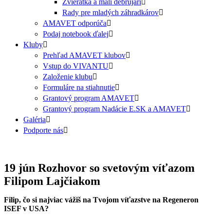
Zvieratká a malí debrujári
Rady pre mladých záhradkárov
AMAVET odporúča
Podaj notebook ďalej
Kluby
Prehľad AMAVET klubov
Vstup do VIVANTU
Založenie klubu
Formuláre na stiahnutie
Grantový program AMAVET
Grantový program Nadácie E.SK a AMAVET
Galéria
Podporte nás
19 jún
Rozhovor so svetovým víťazom
Filipom Lajčiakom
Filip, čo si najviac vážiš na Tvojom víťazstve na Regeneron
ISEF v USA?