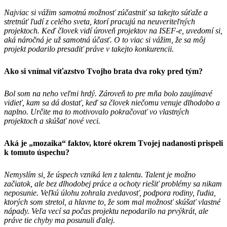
Najviac si vážim samotnú možnosť zúčastniť sa takejto súťaže a
stretnúť ľudí z celého sveta, ktorí pracujú na neuveriteľných
projektoch. Keď človek vidí úroveň projektov na ISEF-e, uvedomí si,
aká náročná je už samotná účasť. O to viac si vážim, že sa môj
projekt podarilo presadiť práve v takejto konkurencii.
Ako si vnímal víťazstvo Tvojho brata dva roky pred tým?
Bol som na neho veľmi hrdý. Zároveň to pre mňa bolo zaujímavé
vidieť, kam sa dá dostať, keď sa človek niečomu venuje dlhodobo a
naplno. Určite ma to motivovalo pokračovať vo vlastných
projektoch a skúšať nové veci.
Aká je „mozaika“ faktov, ktoré okrem Tvojej nadanosti prispeli
k tomuto úspechu?
Nemyslím si, že úspech vzniká len z talentu. Talent je možno
začiatok, ale bez dlhodobej práce a ochoty riešiť problémy sa nikam
neposunie. Veľkú úlohu zohrala zvedavosť, podpora rodiny, ľudia,
ktorých som stretol, a hlavne to, že som mal možnosť skúšať vlastné
nápady. Veľa vecí sa počas projektu nepodarilo na prvýkrát, ale
práve tie chyby ma posunuli ďalej.