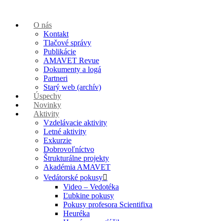
O nás
Kontakt
Tlačové správy
Publikácie
AMAVET Revue
Dokumenty a logá
Partneri
Starý web (archív)
Úspechy
Novinky
Aktivity
Vzdelávacie aktivity
Letné aktivity
Exkurzie
Dobrovoľníctvo
Štrukturálne projekty
Akadémia AMAVET
Vedátorské pokusy
Video – Vedotéka
Ľubkine pokusy
Pokusy profesora Scientifixa
Heuréka