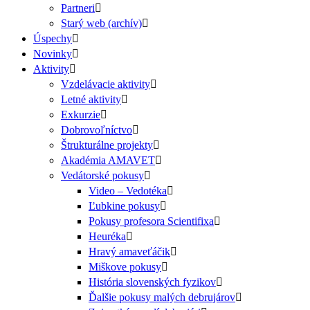
Partneri
Starý web (archív)
Úspechy
Novinky
Aktivity
Vzdelávacie aktivity
Letné aktivity
Exkurzie
Dobrovoľníctvo
Štrukturálne projekty
Akadémia AMAVET
Vedátorské pokusy
Video – Vedotéka
Ľubkine pokusy
Pokusy profesora Scientifixa
Heuréka
Hravý amaveťáčik
Miškove pokusy
História slovenských fyzikov
Ďalšie pokusy malých debrujárov