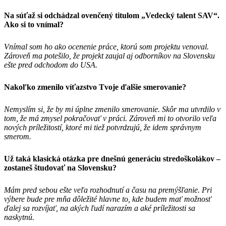
Na súťaž si odchádzal ovenčený titulom „Vedecký talent SAV“.
Ako si to vnímal?
Vnímal som ho ako ocenenie práce, ktorú som projektu venoval.
Zároveň ma potešilo, že projekt zaujal aj odborníkov na Slovensku
ešte pred odchodom do USA.
Nakoľko zmenilo víťazstvo Tvoje ďalšie smerovanie?
Nemyslím si, že by mi úplne zmenilo smerovanie. Skôr ma utvrdilo v
tom, že má zmysel pokračovať v práci. Zároveň mi to otvorilo veľa
nových príležitostí, ktoré mi tiež potvrdzujú, že idem správnym
smerom.
Už taká klasická otázka pre dnešnú generáciu stredoškolákov –
zostaneš študovať na Slovensku?
Mám pred sebou ešte veľa rozhodnutí a času na premýšľanie. Pri
výbere bude pre mňa dôležité hlavne to, kde budem mať možnosť
ďalej sa rozvíjať, na akých ľudí narazím a aké príležitosti sa
naskytnú.