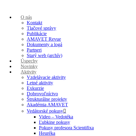
O nás
Kontakt
Tlačové správy
Publikácie
AMAVET Revue
Dokumenty a logá
Partneri
Starý web (archív)
Úspechy
Novinky
Aktivity
Vzdelávacie aktivity
Letné aktivity
Exkurzie
Dobrovoľníctvo
Štrukturálne projekty
Akadémia AMAVET
Vedátorské pokusy
Video – Vedotéka
Ľubkine pokusy
Pokusy profesora Scientifixa
Heuréka