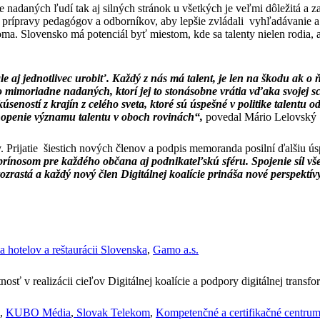
 nadaných ľudí tak aj silných stránok u všetkých je veľmi dôležitá a za
 a prípravy pedagógov a odborníkov, aby lepšie zvládali vyhľadávanie a 
ma. Slovensko má potenciál byť miestom, kde sa talenty nielen rodia, a
ale aj jednotlivec urobiť. Každý z nás má talent, je len na škodu ak o 
 o mimoriadne nadaných, ktorí jej to stonásobne vrátia vďaka svojej 
úseností z krajín z celého sveta, ktoré sú úspešné v politike talentu 
hopenie významu talentu v oboch rovinách“,
povedal Mário Lelovský
v. Prijatie šiestich nových členov a podpis memoranda posilní ďalšiu ú
ude prínosom pre každého občana aj podnikateľskú sféru. Spojenie síl 
 rozrastá a každý nový člen Digitálnej koalície prináša nové perspektí
a hotelov a reštaurácii Slovenska
,
Gamo a.s.
nosť v realizácii cieľov Digitálnej koalície a podpory digitálnej trans
,
KUBO Média
,
Slovak Telekom
,
Kompetenčné a certifikačné centrum