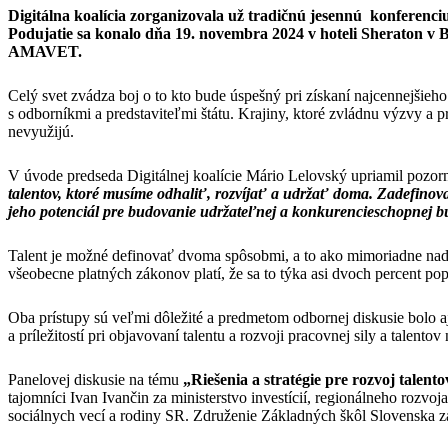
Digitálna koalícia zorganizovala už tradičnú jesennú konfer
Podujatie sa konalo dňa 19. novembra 2024 v hoteli Sheraton v Br
AMAVET.
Celý svet zvádza boj o to kto bude úspešný pri získaní najcennejšieho
s odborníkmi a predstaviteľmi štátu. Krajiny, ktoré zvládnu výzvy a pr
nevyužijú.
V úvode predseda Digitálnej koalície Mário Lelovský upriamil pozorn
talentov, ktoré musíme odhaliť, rozvíjať a udržať doma. Zadefinovan
jeho potenciál pre budovanie udržateľnej a konkurencieschopnej bu
Talent je možné definovať dvoma spôsobmi, a to ako mimoriadne nadani
všeobecne platných zákonov platí, že sa to týka asi dvoch percent pop
Oba prístupy sú veľmi dôležité a predmetom odbornej diskusie bolo aj de
a príležitostí pri objavovaní talentu a rozvoji pracovnej sily a talen
Panelovej diskusie na tému
„Riešenia a stratégie pre rozvoj talento
tajomníci Ivan Ivančin za ministerstvo investícií, regionálneho rozvo
sociálnych vecí a rodiny SR. Združenie Základných škôl Slovenska 