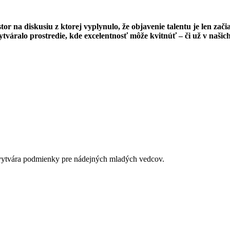
tor na diskusiu z ktorej vyplynulo, že objavenie talentu je len za
tváralo prostredie, kde excelentnosť môže kvitnúť – či už v naši
é vytvára podmienky pre nádejných mladých vedcov.