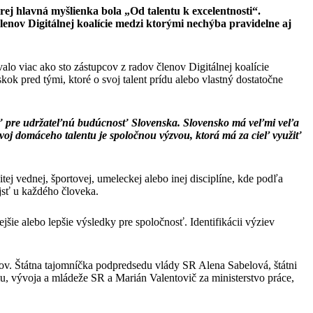
hlavná myšlienka bola „Od talentu k excelentnosti“.
členov Digitálnej koalície medzi ktorými nechýba pravidelne aj
alo viac ako sto zástupcov z radov členov Digitálnej koalície
skok pred tými, ktoré o svoj talent prídu alebo vlastný dostatočne
sť pre udržateľnú budúcnosť Slovenska. Slovensko má veľmi veľa
ozvoj domáceho talentu je spoločnou výzvou, ktorá má za cieľ využiť
j vednej, športovej, umeleckej alebo inej disciplíne, kde podľa
ájsť u každého človeka.
ejšie alebo lepšie výsledky pre spoločnosť. Identifikácii výziev
rtov. Štátna tajomníčka podpredsedu vlády SR Alena Sabelová, štátni
umu, vývoja a mládeže SR a Marián Valentovič za ministerstvo práce,