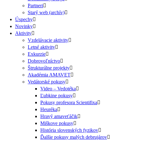
Partneri
Starý web (archív)
Úspechy
Novinky
Aktivity
Vzdelávacie aktivity
Letné aktivity
Exkurzie
Dobrovoľníctvo
Štrukturálne projekty
Akadémia AMAVET
Vedátorské pokusy
Video – Vedotéka
Ľubkine pokusy
Pokusy profesora Scientifixa
Heuréka
Hravý amaveťáčik
Miškove pokusy
História slovenských fyzikov
Ďalšie pokusy malých debrujárov