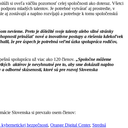
slúži si oveľa väčšiu pozornosť celej spoločnosti ako doteraz. Všetci
podporu mladých talentov. Je potrebné vytvárať aj prostredie, v
le aj zostávajú a naplno rozvíjajú a potrebuje k tomu spoločenskú
ňom nevieme. Preto je dôležité svoje talenty alebo silné stránky
schopnosti prinášať nové a inovatívne postupy a riešenia kdekoľvek
odhalil, že pre úspech je potrebná veľmi úzka spolupráca rodičov,
spešnú spoluprácu už viac ako 120 členov.
„Spoločne môžeme
všetkých aktérov je nevyhnutné pre to, aby sme dokázali naplno
vy a odborné skúsenosti, ktoré sú pre rozvoj Slovenska
formácie Slovenska si prevzalo osem členov:
 kybernetickej bezpečnosti
,
Orange Digital Center
,
Stredná