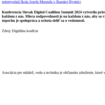
priemyselná škola Jozefa Murgaša v Banskej Bystrici
.
Konferencia Slovak Digital Coalition Summit 2024 vytvorila pries
každom z nás. Miera zodpovednosti je na každom z nás, aby sa vy
úspechu je spolupráca a ochota deliť sa o vedomosti.
Zdroj: Digitálna koalícia
Asociácia pre mládež, vedu a techniku je občianske združenie, ktor