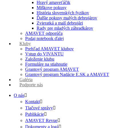
Hravý amaveťáčik
Miškove pokusy
História slovenských fyzikov
Ďalšie pokusy malých debrujárov
Zvieratká a malí debrujári
Rady pre mladých záhradkárov
AMAVET odporúča
Podaj notebook ďalej
Kluby
Prehľad AMAVET klubov
Vstup do VIVANTU
Založenie klubu
Formuláre na stiahnutie
Grantový program AMAVET
Grantový program Nadácie E.SK a AMAVET
Galéria
Podporte nás
O nás
Kontakt
Tlačové správy
Publikácie
AMAVET Revue
Dokumenty a logá