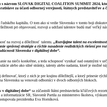
enciu s názvom SLOVAK DIGITAL COALITION SUMMIT 2024, ktorej 
atislave za účasti odbornej verejnosti, štátnych predstaviteľov a 
 ľudského kapitálu. O tom ako si vedie Slovensko v tomto boji diskutov
íležitosti pri objavovaní, rozvoji a udržaní talentov budú mať veľký ná
osť na rozvoj a dôležitosť talentu.
„Rozvíjajme talent na excelentno
ie správnej stratégie a rýchle nasadenie realistických riešení pre r
dúcnosti Slovenska v digitálnej dobe“.
e na niečo konkrétne, a teda schopnosť vynikať nad ostatnými v určite
ulácie alebo ako silné stránky, talenty alebo nadania, ktoré je možné n
finovať, ktorý z nich je pre krajinu dôležitejší, a ktorý prinesie rýchl
tov na Slovensku sa venovali odborníci v dvoch odborných blokoch.
v v digitálnej dobe“
sa zúčastnili štátni predstavitelia kľúčových rezo
ja a informatizácie SR, Slavomír Partila za ministerstvo školstva, výsk
zastupovala prezidentka Eva Horníková.