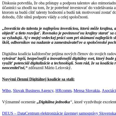
Diskusia potvrdila, že oba prístupy a podpora talentov ako mimoriadne
účastníci sa zhodli na tom, že je potrebné investovať do vzdelávania
ktorom sa budú cítiť talenty hodnotní a budú tak motivovaní zostať do
dohodu, čiže silnú podporu vlády a celej spoločnosti.
„Investícia do talentu je najlepšou investíciou, ktorú môže krajina, 
objaviť a tieto rozvíjať. Rovnako je povinnosťou krajiny starať sa
sa vyžadujú. Aj v mojej vedeckej práci som pri skúmaní najlepších sk
škôl, odborníkov na nadanie a zamestnávateľov a spoločenské poc
Digitálna koalícia každoročne prijíma nových členov do svojich rado
vytvárať lepší, bezpečnejší a inovatívnejší digitálny svet, ktorý b
využiť potenciál digitalizácie a technológií. Som rád, že sa koalícia
neoceniteľné,“
zdôraznil Mário Lelovský.
Novými členmi Digitálnej koalície sa stali:
Wibo
,
Slovak Business Agency
,
HRcomm
,
Mensa Slovakia
,
Asociáci
Významné ocenenie
„
Digitálna jednotka
“
, ktoré vyzdvihuje excelent
DEUS – DataCentrum elektronizácie územnej samosprávy Slovenska