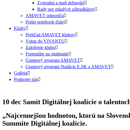
Zvieratká a malí debrujári
Rady pre mladých záhradkárov
AMAVET odporúča
Podaj notebook ďalej
Kluby
Prehľad AMAVET klubov
Vstup do VIVANTU
Založenie klubu
Formuláre na stiahnutie
Grantový program AMAVET
Grantový program Nadácie E.SK a AMAVET
Galéria
Podporte nás
10 dec
Samit Digitálnej koalície o talentoc
„Najcennejšou hodnotou, ktorú na Slovensku
Summite Digitálnej koalície.