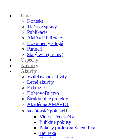
O nás
Kontakt
Tlačové správy
Publikácie
AMAVET Revue
Dokumenty a logá
Partneri
Starý web (archív)
Úspechy
Novinky
Aktivity
Vzdelávacie aktivity
Letné aktivity
Exkurzie
Dobrovoľníctvo
Štrukturálne projekty
Akadémia AMAVET
Vedátorské pokusy
Video – Vedotéka
Ľubkine pokusy
Pokusy profesora Scientifixa
Heuréka