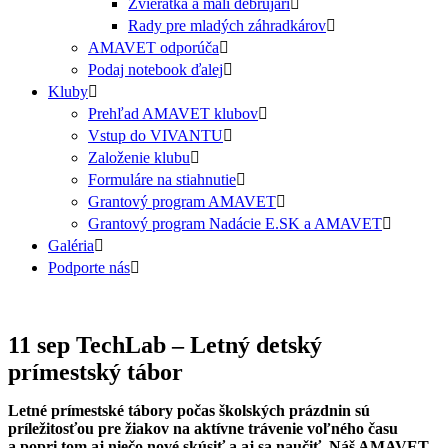
Zvieratká a malí debrujári
Rady pre mladých záhradkárov
AMAVET odporúča
Podaj notebook ďalej
Kluby
Prehľad AMAVET klubov
Vstup do VIVANTU
Založenie klubu
Formuláre na stiahnutie
Grantový program AMAVET
Grantový program Nadácie E.SK a AMAVET
Galéria
Podporte nás
11 sep
TechLab – Letný detský
prímestský tábor
Letné prímestské tábory počas školských prázdnin sú
príležitosťou pre žiakov na aktívne trávenie voľného času
a popri tom aj niečo nové skúsiť a aj sa naučiť. Náš AMAVET