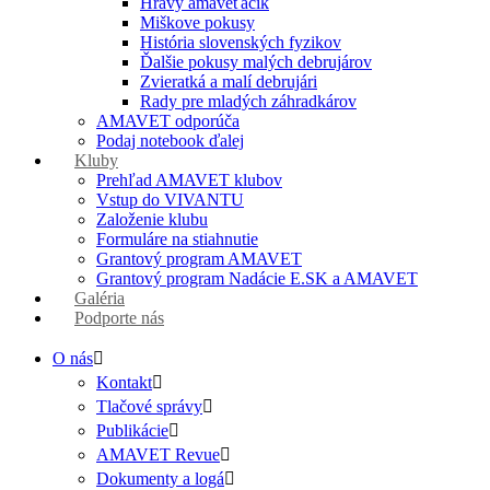
Hravý amaveťáčik
Miškove pokusy
História slovenských fyzikov
Ďalšie pokusy malých debrujárov
Zvieratká a malí debrujári
Rady pre mladých záhradkárov
AMAVET odporúča
Podaj notebook ďalej
Kluby
Prehľad AMAVET klubov
Vstup do VIVANTU
Založenie klubu
Formuláre na stiahnutie
Grantový program AMAVET
Grantový program Nadácie E.SK a AMAVET
Galéria
Podporte nás
O nás
Kontakt
Tlačové správy
Publikácie
AMAVET Revue
Dokumenty a logá