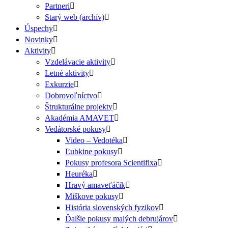
Partneri
Starý web (archív)
Úspechy
Novinky
Aktivity
Vzdelávacie aktivity
Letné aktivity
Exkurzie
Dobrovoľníctvo
Štrukturálne projekty
Akadémia AMAVET
Vedátorské pokusy
Video – Vedotéka
Ľubkine pokusy
Pokusy profesora Scientifixa
Heuréka
Hravý amaveťáčik
Miškove pokusy
História slovenských fyzikov
Ďalšie pokusy malých debrujárov