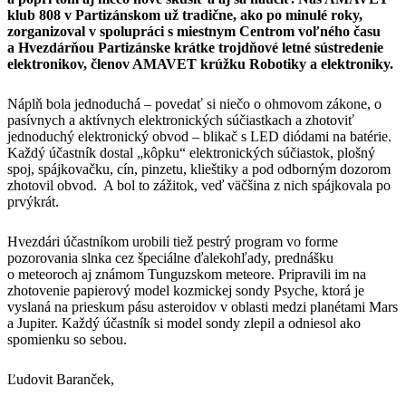
klub 808 v Partizánskom už tradične, ako po minulé roky,
zorganizoval v spolupráci s miestnym Centrom voľného času
a Hvezdárňou Partizánske krátke trojdňové letné sústredenie
elektronikov, členov AMAVET krúžku Robotiky a elektroniky.
Náplň bola jednoduchá – povedať si niečo o ohmovom zákone, o
pasívnych a aktívnych elektronických súčiastkach a zhotoviť
jednoduchý elektronický obvod – blikač s LED diódami na batérie.
Každý účastník dostal „kôpku“ elektronických súčiastok, plošný
spoj, spájkovačku, cín, pinzetu, klieštiky a pod odborným dozorom
zhotovil obvod. A bol to zážitok, veď väčšina z nich spájkovala po
prvýkrát.
Hvezdári účastníkom urobili tiež pestrý program vo forme
pozorovania slnka cez špeciálne ďalekohľady, prednášku
o meteoroch aj známom Tunguzskom meteore. Pripravili im na
zhotovenie papierový model kozmickej sondy Psyche, ktorá je
vyslaná na prieskum pásu asteroidov v oblasti medzi planétami Mars
a Jupiter. Každý účastník si model sondy zlepil a odniesol ako
spomienku so sebou.
Ľudovit Baranček,