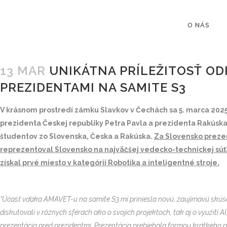
O NÁS
13 MAR
UNIKÁTNA PRÍLEŽITOSŤ OD
PREZIDENTAMI NA SAMITE S3
V krásnom prostredí zámku Slavkov v Čechách sa 5. marca 2025 
prezidenta Českej republiky Petra Pavla a prezidenta Rakúska
študentov zo Slovenska, Česka a Rakúska.
Za Slovensko prezen
reprezentoval Slovensko na najväčšej vedecko-technickej súťaž
získal prvé miesto v kategórii Robotika a inteligentné stroje.
“Účasť vďaka AMAVET-u na samite S3 mi priniesla novú, zaujímavú skúse
diskutovali v rôznych sférach ako o svojich projektoch, tak aj o využití 
prezentácia pred prezidentmi. Prezentácia prebiehala formou krátkeho p