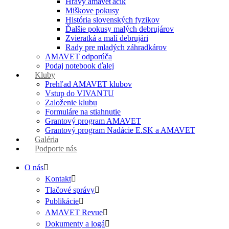
Hravý amaveťáčik
Miškove pokusy
História slovenských fyzikov
Ďalšie pokusy malých debrujárov
Zvieratká a malí debrujári
Rady pre mladých záhradkárov
AMAVET odporúča
Podaj notebook ďalej
Kluby
Prehľad AMAVET klubov
Vstup do VIVANTU
Založenie klubu
Formuláre na stiahnutie
Grantový program AMAVET
Grantový program Nadácie E.SK a AMAVET
Galéria
Podporte nás
O nás
Kontakt
Tlačové správy
Publikácie
AMAVET Revue
Dokumenty a logá