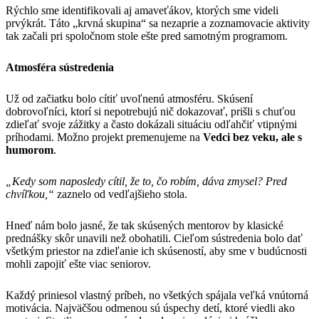
Rýchlo sme identifikovali aj amaveťákov, ktorých sme videli
prvýkrát. Táto „krvná skupina“ sa nezaprie a zoznamovacie aktivity
tak začali pri spoločnom stole ešte pred samotným programom.
Atmosféra sústredenia
Už od začiatku bolo cítiť uvoľnenú atmosféru. Skúsení
dobrovoľníci, ktorí si nepotrebujú nič dokazovať, prišli s chuťou
zdieľať svoje zážitky a často dokázali situáciu odľahčiť vtipnými
príhodami. Možno projekt premenujeme na
Vedci bez veku, ale s
humorom
.
„Kedy som naposledy cítil, že to, čo robím, dáva zmysel? Pred
chvíľkou,“
zaznelo od vedľajšieho stola.
Hneď nám bolo jasné, že tak skúsených mentorov by klasické
prednášky skôr unavili než obohatili. Cieľom sústredenia bolo dať
všetkým priestor na zdieľanie ich skúseností, aby sme v budúcnosti
mohli zapojiť ešte viac seniorov.
Každý priniesol vlastný príbeh, no všetkých spájala veľká vnútorná
motivácia. Najväčšou odmenou sú úspechy detí, ktoré viedli ako