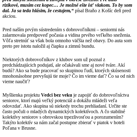
rizikové, musím cez kopec… Je možné ešte ísť vlakom. To by som
dal. Ja sa teda hlásim, že cestujem,“
písal Braňo z Košíc deň pred
akciou.
Pred naším prvým sústredením s dobrovoľníkmi – seniormi nás
zalarmovala predpoveď počasia a vidina prvého veľkého sneženia.
Vôľa stretnúť sa však bola omnoho väčšia než obavy. Do auta som
preto pre istotu naložil aj čiapku a zimnú bundu.
Niektorých dobrovoľníkov z klubov som už poznal z
predchádzajúcich podujatí, ale očakávali sme aj nové tváre. Akí
budú? Ako sa bude pracovať so skupinou ľudí, ktorých skúsenosti
mnohonásobne prevyšujú tie moje? Čo im vieme dať? Čo sa od nich
vieme naučiť?
Myšlienka projektu
Vedci bez veku
je zapojiť do dobrovoľníctva
seniorov, ktorí majú veľký potenciál a dokážu mládeži veľa
odovzdať. Ako skupina sú niekedy trochu prehliadaní. Určite ste
často počuli o mladých dynamických kolektívoch. A čo stabilné
kolektívy seniorov s obrovskou trpezlivosťou a porozumením?
Takýto kolektív sa nám začal postupne zbierať v piatok v hoteli
Poľana v Brusne.