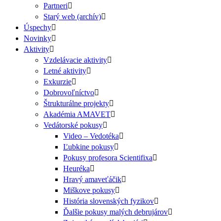
Partneri
Starý web (archív)
Úspechy
Novinky
Aktivity
Vzdelávacie aktivity
Letné aktivity
Exkurzie
Dobrovoľníctvo
Štrukturálne projekty
Akadémia AMAVET
Vedátorské pokusy
Video – Vedotéka
Ľubkine pokusy
Pokusy profesora Scientifixa
Heuréka
Hravý amaveťáčik
Miškove pokusy
História slovenských fyzikov
Ďalšie pokusy malých debrujárov