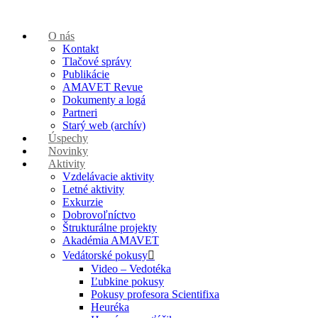
O nás
Kontakt
Tlačové správy
Publikácie
AMAVET Revue
Dokumenty a logá
Partneri
Starý web (archív)
Úspechy
Novinky
Aktivity
Vzdelávacie aktivity
Letné aktivity
Exkurzie
Dobrovoľníctvo
Štrukturálne projekty
Akadémia AMAVET
Vedátorské pokusy
Video – Vedotéka
Ľubkine pokusy
Pokusy profesora Scientifixa
Heuréka