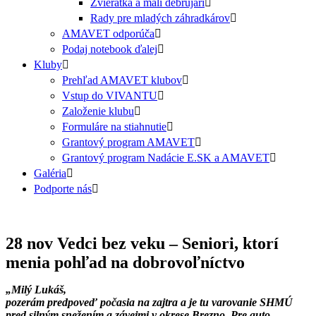
Zvieratká a malí debrujári
Rady pre mladých záhradkárov
AMAVET odporúča
Podaj notebook ďalej
Kluby
Prehľad AMAVET klubov
Vstup do VIVANTU
Založenie klubu
Formuláre na stiahnutie
Grantový program AMAVET
Grantový program Nadácie E.SK a AMAVET
Galéria
Podporte nás
28 nov
Vedci bez veku – Seniori, ktorí
menia pohľad na dobrovoľníctvo
„Milý Lukáš,
pozerám predpoveď počasia na zajtra a je tu varovanie SHMÚ
pred silným snežením a závejmi v okrese Brezno. Pre auto