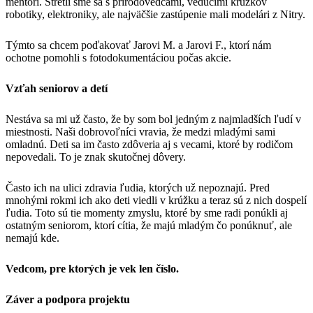
mentori. Stretli sme sa s prírodovedcami, vedúcimi krúžkov
robotiky, elektroniky, ale najväčšie zastúpenie mali modelári z Nitry.
Týmto sa chcem poďakovať Jarovi M. a Jarovi F., ktorí nám
ochotne pomohli s fotodokumentáciou počas akcie.
Vzťah seniorov a detí
Nestáva sa mi už často, že by som bol jedným z najmladších ľudí v
miestnosti. Naši dobrovoľníci vravia, že medzi mladými sami
omladnú. Deti sa im často zdôveria aj s vecami, ktoré by rodičom
nepovedali. To je znak skutočnej dôvery.
Často ich na ulici zdravia ľudia, ktorých už nepoznajú. Pred
mnohými rokmi ich ako deti viedli v krúžku a teraz sú z nich dospelí
ľudia. Toto sú tie momenty zmyslu, ktoré by sme radi ponúkli aj
ostatným seniorom, ktorí cítia, že majú mladým čo ponúknuť, ale
nemajú kde.
Vedcom, pre ktorých je vek len číslo.
Záver a podpora projektu