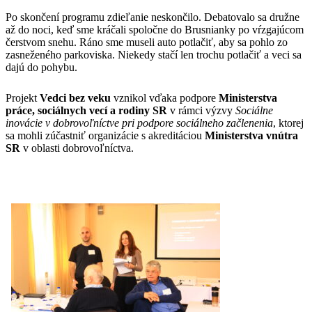
Po skončení programu zdieľanie neskončilo. Debatovalo sa družne
až do noci, keď sme kráčali spoločne do Brusnianky po vŕzgajúcom
čerstvom snehu. Ráno sme museli auto potlačiť, aby sa pohlo zo
zasneženého parkoviska. Niekedy stačí len trochu potlačiť a veci sa
dajú do pohybu.
Projekt
Vedci bez veku
vznikol vďaka podpore
Ministerstva
práce, sociálnych vecí a rodiny SR
v rámci výzvy
Sociálne
inovácie v dobrovoľníctve pri podpore sociálneho začlenenia
, ktorej
sa mohli zúčastniť organizácie s akreditáciou
Ministerstva vnútra
SR
v oblasti dobrovoľníctva.