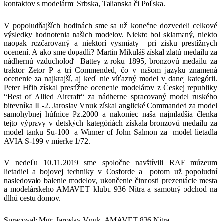
kontaktov s modelármi Srbska, Talianska či Poľska.
V popoludňajších hodinách sme sa už konečne dozvedeli celkové
výsledky hodnotenia našich modelov. Niekto bol sklamaný, niekto
naopak rozčarovaný a niektorí vysmiaty pri zisku prestížnych
ocenení. A ako sme dopadli? Martin Mikuláš získal zlatú medailu za
nádhernú vzducholoď Battey z roku 1895, bronzovú medailu za
traktor Zetor P a tri Commended, čo v našom jazyku znamená
ocenenie za najkrajší, aj keď nie víťazný model v danej kategórii.
Peter Hřib získal prestížne ocenenie modelárov z Českej republiky
“Best of Allied Aircraft“ za nádherne spracovaný model ruského
bitevníka IL-2. Jaroslav Vnuk získal anglické Commanded za model
samohybnej húfnice Pz.2000 a nakoniec naša najmladšia členka
tejto výpravy v detských kategóriách získala bronzovú medailu za
model tanku Su-100 a Winner of John Salmon za model lietadla
AVIA S-199 v mierke 1/72.
V nedeľu 10.11.2019 sme spoločne navštívili RAF múzeum
lietadiel a bojovej techniky v Cosforde a potom už popoludní
nasledovalo balenie modelov, ukončenie činnosti prezentácie mesta
a modelárskeho AMAVET klubu 936 Nitra a samotný odchod na
dlhú cestu domov.
Spracoval: Mgr. Jaroslav Vnuk, AMAVET 836 Nitra