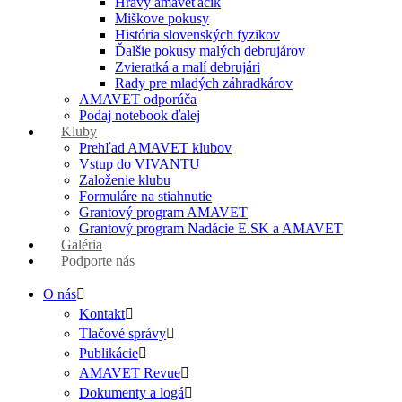
Hravý amaveťáčik
Miškove pokusy
História slovenských fyzikov
Ďalšie pokusy malých debrujárov
Zvieratká a malí debrujári
Rady pre mladých záhradkárov
AMAVET odporúča
Podaj notebook ďalej
Kluby
Prehľad AMAVET klubov
Vstup do VIVANTU
Založenie klubu
Formuláre na stiahnutie
Grantový program AMAVET
Grantový program Nadácie E.SK a AMAVET
Galéria
Podporte nás
O nás
Kontakt
Tlačové správy
Publikácie
AMAVET Revue
Dokumenty a logá