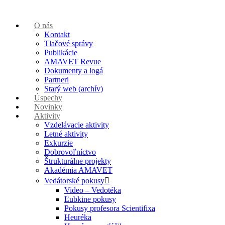
O nás
Kontakt
Tlačové správy
Publikácie
AMAVET Revue
Dokumenty a logá
Partneri
Starý web (archív)
Úspechy
Novinky
Aktivity
Vzdelávacie aktivity
Letné aktivity
Exkurzie
Dobrovoľníctvo
Štrukturálne projekty
Akadémia AMAVET
Vedátorské pokusy
Video – Vedotéka
Ľubkine pokusy
Pokusy profesora Scientifixa
Heuréka