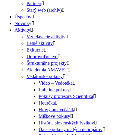
Partneri
Starý web (archív)
Úspechy
Novinky
Aktivity
Vzdelávacie aktivity
Letné aktivity
Exkurzie
Dobrovoľníctvo
Štrukturálne projekty
Akadémia AMAVET
Vedátorské pokusy
Video – Vedotéka
Ľubkine pokusy
Pokusy profesora Scientifixa
Heuréka
Hravý amaveťáčik
Miškove pokusy
História slovenských fyzikov
Ďalšie pokusy malých debrujárov