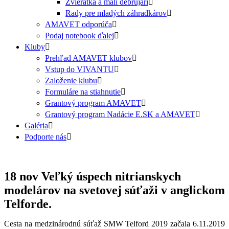
Zvieratká a malí debrujári
Rady pre mladých záhradkárov
AMAVET odporúča
Podaj notebook ďalej
Kluby
Prehľad AMAVET klubov
Vstup do VIVANTU
Založenie klubu
Formuláre na stiahnutie
Grantový program AMAVET
Grantový program Nadácie E.SK a AMAVET
Galéria
Podporte nás
18 nov
Veľký úspech nitrianskych
modelárov na svetovej súťaži v anglickom
Telforde.
Cesta na medzinárodnú súťaž SMW Telford 2019 začala 6.11.2019