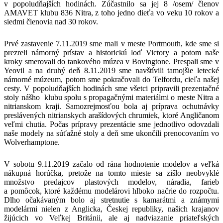
v popoludňajších hodinách. Zúčastnilo sa jej 8 /osem/ členov
AMAVET klubu 836 Nitra, z toho jedno dieťa vo veku 10 rokov a
siedmi členovia nad 30 rokov.
Prvé zastavenie 7.11.2019 sme mali v meste Portmouth, kde sme si
prezreli námorný prístav a historickú loď Victory a potom naše
kroky smerovali do tankového múzea v Bovingtone. Prespali sme v
Yeovil a na druhý deň 8.11.2019 sme navštívili tamojšie letecké
námorné múzeum, potom sme pokračovali do Telfordu, cieľa našej
cesty. V popoludňajších hodinách sme všetci pripravili prezentačné
stoly nášho klubu spolu s propagačnými materiálmi o meste Nitra a
nitrianskom kraji. Samozrejmosťou bola aj príprava ochutnávky
preslávených nitrianskych arašídových chrumiek, ktoré Angličanom
veľmi chutia. Počas prípravy prezentácie sme jednotlivo odovzdali
naše modely na súťažné stoly a deň sme ukončili prenocovaním vo
Wolverhamptone.
V sobotu 9.11.2019 začalo od rána hodnotenie modelov a veľká
nákupná horúčka, pretože na tomto mieste sa zišlo neobvyklé
množstvo predajcov plastových modelov, náradia, farieb
a pomôcok, ktoré každému modelárovi hlboko načrie do rozpočtu.
Dlho očakávaným bolo aj stretnutie s kamarátmi a známymi
modelármi nielen z Anglicka, Českej republiky, našich krajanov
žijúcich vo Veľkej Británii, ale aj nadviazanie priateľských