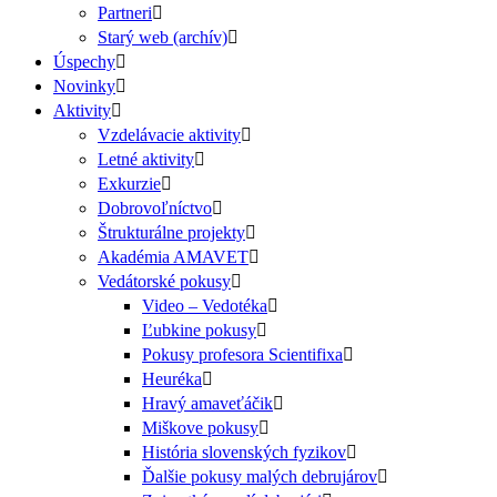
Partneri
Starý web (archív)
Úspechy
Novinky
Aktivity
Vzdelávacie aktivity
Letné aktivity
Exkurzie
Dobrovoľníctvo
Štrukturálne projekty
Akadémia AMAVET
Vedátorské pokusy
Video – Vedotéka
Ľubkine pokusy
Pokusy profesora Scientifixa
Heuréka
Hravý amaveťáčik
Miškove pokusy
História slovenských fyzikov
Ďalšie pokusy malých debrujárov