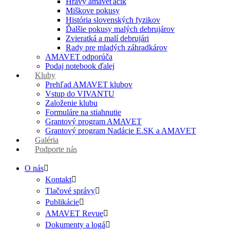
Hravý amaveťáčik
Miškove pokusy
História slovenských fyzikov
Ďalšie pokusy malých debrujárov
Zvieratká a malí debrujári
Rady pre mladých záhradkárov
AMAVET odporúča
Podaj notebook ďalej
Kluby
Prehľad AMAVET klubov
Vstup do VIVANTU
Založenie klubu
Formuláre na stiahnutie
Grantový program AMAVET
Grantový program Nadácie E.SK a AMAVET
Galéria
Podporte nás
O nás
Kontakt
Tlačové správy
Publikácie
AMAVET Revue
Dokumenty a logá