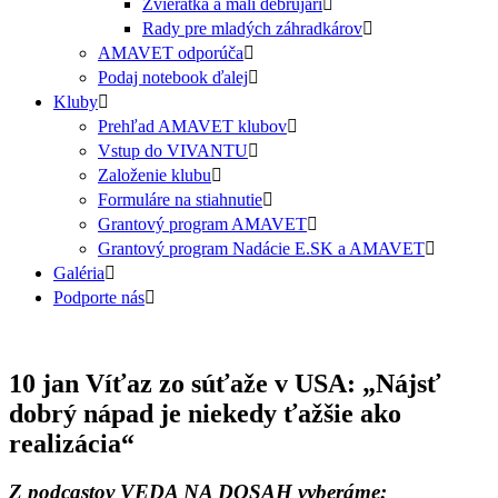
Zvieratká a malí debrujári
Rady pre mladých záhradkárov
AMAVET odporúča
Podaj notebook ďalej
Kluby
Prehľad AMAVET klubov
Vstup do VIVANTU
Založenie klubu
Formuláre na stiahnutie
Grantový program AMAVET
Grantový program Nadácie E.SK a AMAVET
Galéria
Podporte nás
10 jan
Víťaz zo súťaže v USA: „Nájsť
dobrý nápad je niekedy ťažšie ako
realizácia“
Z podcastov VEDA NA DOSAH vyberáme: