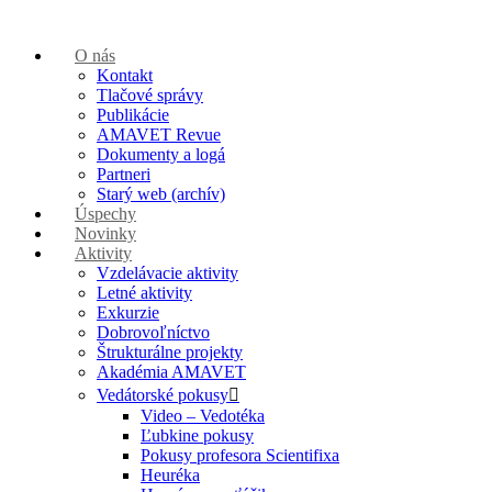
O nás
Kontakt
Tlačové správy
Publikácie
AMAVET Revue
Dokumenty a logá
Partneri
Starý web (archív)
Úspechy
Novinky
Aktivity
Vzdelávacie aktivity
Letné aktivity
Exkurzie
Dobrovoľníctvo
Štrukturálne projekty
Akadémia AMAVET
Vedátorské pokusy
Video – Vedotéka
Ľubkine pokusy
Pokusy profesora Scientifixa
Heuréka