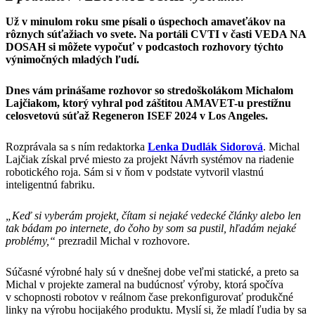
Už v minulom roku sme písali o úspechoch amaveťákov na
rôznych súťažiach vo svete. Na portáli CVTI v časti VEDA NA
DOSAH si môžete vypočuť v podcastoch rozhovory týchto
výnimočných mladých ľudí.
Dnes vám prinášame rozhovor so stredoškolákom Michalom
Lajčiakom, ktorý vyhral pod záštitou AMAVET-u prestížnu
celosvetovú súťaž Regeneron ISEF 2024 v Los Angeles.
Rozprávala sa s ním redaktorka
Lenka Dudlák Sidorová
. Michal
Lajčiak získal prvé miesto za projekt Návrh systémov na riadenie
robotického roja. Sám si v ňom v podstate vytvoril vlastnú
inteligentnú fabriku.
„Keď si vyberám projekt, čítam si nejaké vedecké články alebo len
tak bádam po internete, do čoho by som sa pustil, hľadám nejaké
problémy,“
prezradil Michal v rozhovore.
Súčasné výrobné haly sú v dnešnej dobe veľmi statické, a preto sa
Michal v projekte zameral na budúcnosť výroby, ktorá spočíva
v schopnosti robotov v reálnom čase prekonfigurovať produkčné
linky na výrobu hocijakého produktu. Myslí si, že mladí ľudia by sa