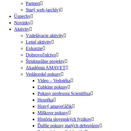
Partneri
Starý web (archív)
Úspechy
Novinky
Aktivity
Vzdelávacie aktivity
Letné aktivity
Exkurzie
Dobrovoľníctvo
Štrukturálne projekty
Akadémia AMAVET
Vedátorské pokusy
Video – Vedotéka
Ľubkine pokusy
Pokusy profesora Scientifixa
Heuréka
Hravý amaveťáčik
Miškove pokusy
História slovenských fyzikov
Ďalšie pokusy malých debrujárov