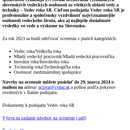
slovenských vedeckých osobností zo všetkých oblastí vedy a
techniky –
Vedec roka SR.
Cieľom podujatia Vedec roka SR je
profesionálne a spoločensky vyzdvihnúť najvýznamnejšie
osobnosti vedeckého života, ako aj najlepšie dosiahnuté
výsledky vo vede a výskume na Slovensku.
Za rok 2023 sa budú udeľovať ocenenia v piatich kategóriách:
Vedec roka/Vedkyňa roka
Mladý vedecký pracovník/Mladá vedecká pracovníčka
Inovátor roka/Inovátorka roka
Technológ roka/Technologička roka
Osobnosť medzinárodnej spolupráce
Návrhy na ocenenie môžete posielať do 29. marca 2024 e-
mailom na
adresu:
ncpvat@cvtisr.sk
a poštou podľa pokynov
uvedených v štatúte podujatia.
Dokumenty k podujatiu Vedec roka SR
Výzva na zaslanie návrhov na ocenenie (.pdf)