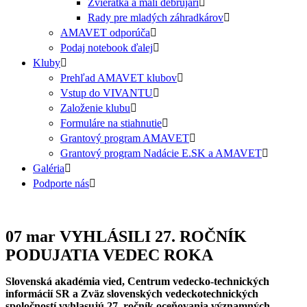
Zvieratká a malí debrujári
Rady pre mladých záhradkárov
AMAVET odporúča
Podaj notebook ďalej
Kluby
Prehľad AMAVET klubov
Vstup do VIVANTU
Založenie klubu
Formuláre na stiahnutie
Grantový program AMAVET
Grantový program Nadácie E.SK a AMAVET
Galéria
Podporte nás
07 mar
VYHLÁSILI 27. ROČNÍK
PODUJATIA VEDEC ROKA
Slovenská akadémia vied, Centrum vedecko-technických
informácií SR a Zväz slovenských vedeckotechnických
spoločností vyhlasujú 27. ročník oceňovania významných