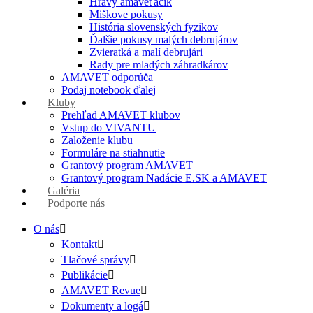
Hravý amaveťáčik
Miškove pokusy
História slovenských fyzikov
Ďalšie pokusy malých debrujárov
Zvieratká a malí debrujári
Rady pre mladých záhradkárov
AMAVET odporúča
Podaj notebook ďalej
Kluby
Prehľad AMAVET klubov
Vstup do VIVANTU
Založenie klubu
Formuláre na stiahnutie
Grantový program AMAVET
Grantový program Nadácie E.SK a AMAVET
Galéria
Podporte nás
O nás
Kontakt
Tlačové správy
Publikácie
AMAVET Revue
Dokumenty a logá