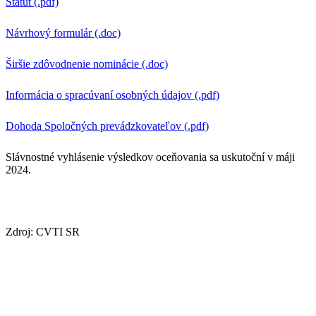
Štatút (.pdf)
Návrhový formulár (.doc)
Širšie zdôvodnenie nominácie (.doc)
Informácia o spracúvaní osobných údajov (.pdf)
Dohoda Spoločných prevádzkovateľov (.pdf)
Slávnostné vyhlásenie výsledkov oceňovania sa uskutoční v máji
2024.
Zdroj: CVTI SR