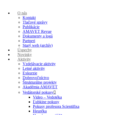
O nás
Kontakt
Tlačové správy
Publikácie
AMAVET Revue
Dokumenty a logá
Partneri
Starý web (archív)
Úspechy
Novinky
Aktivity
Vzdelávacie aktivity
Letné aktivity
Exkurzie
Dobrovoľníctvo
Štrukturálne projekty
Akadémia AMAVET
Vedátorské pokusy
Video – Vedotéka
Ľubkine pokusy
Pokusy profesora Scientifixa
Heuréka