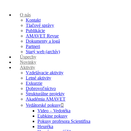
O nás
Kontakt
Tlačové správy
Publikácie
AMAVET Revue
Dokumenty a logá
Partneri
Starý web (archív)
Úspechy
Novinky
Aktivity
Vzdelávacie aktivity
Letné aktivity
Exkurzie
Dobrovoľníctvo
Štrukturálne projekty
Akadémia AMAVET
Vedátorské pokusy
Video – Vedotéka
Ľubkine pokusy
Pokusy profesora Scientifixa
Heuréka