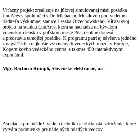
Víťazný projekt zrealizuje na júlovej simulovanej misii posádka
LunAres v spolupráci s Dr. Michaelou Musilovou pod vedením
riaditeľa výskumnej stanice Leszka Orzechowskeho. Víťazi svoj
projekt na stanicu LunAres, ktorá sa nachádza na bývalom
vojenskom letisku v poľskom meste Pila, osobne donesú
a predstavia tamojšej posádke. K programu patrí aj návšteva jedného
z najväčších a najlepšie vybavených vedeckých múzeí v Európe,
Kopernikovho vedeckého centra, s takmer 450 interaktívnymi
exponátmi.
Mgr. Barbora Rumpli, Slovenské elektrárne, a.s.
Asociácia pre mládež, vedu a techniku je občianske združenie, ktoré
vytvára podmienky pre nádejných mladých vedcov.