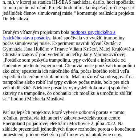
n. m.), v ktorej sa stanica HI-SEAS nachádza, darilo, hoci spočiatku
to bolo pre ňu náročné. Projekt hodnotím ako úspešný, určite spestril
jedálniček členov simulovanej misie,“ komentuje realizáciu projektu
Dr. Musilová.
Druhým víťazným projektom bola
podpora psychického a
fyzického stavu posádky
, ktorá spočívala vo využití trampolíny
počas simulovanej misie. Experiment navrhli bývalí štvrtáci z
Gymnázia Jána Hollého v Trnave Viliam Krištof, Matej Krajčovič a
Christián Izakovič pod vedením učiteľky Jany Martinkovičovej.
„Posádke som poskytla trampolínu, typy cvičení a inštrukcie od
študentov pre tento experiment. Členovia misie používali trampolínu
ako zdroj spestrenia ich náročného dňa, počas ktorého robili veľa
expedícií do terénu v skafandroch. Mať možnosť sa odreagovať na
trampolíne alebo robiť iné typy cvikov počas misie, bolo pre nich
veľmi dôležité. Niektoré posádky vymysleli dokonca aj spoločné
aktivity na trampolíne, čo obohatilo ich morálku a umožnilo zblížiť
sa,“ hodnotí Michaela Musilová.
Päť najlepších projektov, ktoré vyberie odborná porota v tomto
ročníku, predstavia ich autori v zábavno-vzdelávacom centre
Energoland pri jadrovej elektrárni Mochovce 2. júna 2022. Na
základe prezentácií jednotlivých tímov rozhodne porota o konečnom
umiestnení, pričom všetkých päť tímov vyhrá atraktívne ceny.