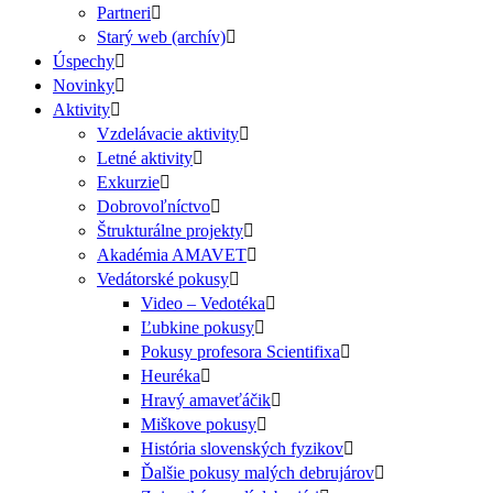
Partneri
Starý web (archív)
Úspechy
Novinky
Aktivity
Vzdelávacie aktivity
Letné aktivity
Exkurzie
Dobrovoľníctvo
Štrukturálne projekty
Akadémia AMAVET
Vedátorské pokusy
Video – Vedotéka
Ľubkine pokusy
Pokusy profesora Scientifixa
Heuréka
Hravý amaveťáčik
Miškove pokusy
História slovenských fyzikov
Ďalšie pokusy malých debrujárov