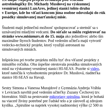
astrobiologičky Dr. Michaely Musilovej na výskumnej
vesmírnej stanici LunAres, jedinej stanici tohto druhu
v Európe, kde ho víťazi koncom júna osobne odovzdajú do rúk
posádky simulovanej marťanskej misie.
Študenti majú jedinečnú možnosť spolupracovať a stretnúť sa s
uznávanými mladými vedcami.
Do súťaže sa môžu registrovať na
stránke
www.misiamars.sk
do 15. mája
ako jednotlivec alebo tím
maximálne štyroch študentov. Pod vedením učiteľa majú vytvoriť
vedecko-technický projekt, ktorý využijú astronauti na
simulovaných misiách.
Inšpiráciou pri tvorbe projektu môžu byť dva víťazné projekty z
minulého ročníka. Oba úspešne otestovala posádka simulovaných
misií na výskumnej vesmírnej stanici HI-SEAS. Pozrite si
video
,
ktoré natočila k vyhodnoteniu projektov Dr. Musilová, riaditeľka
stanice HI-SEAS na Havaji.
Sestry Simona a Vanessa Murajdové z Gymnázia Andreja Vrábla
v Leviciach navrhli pod vedením učiteľky Zuzany Čechovej tzv.
bioreaktor. Slúži na pestovanie
mikroriasy spirulina
, ktorá je bohatá
na viaceré živiny potrebné pre ľudské telo a je zároveň aj zdrojom
kyslíka. „Spiruline sa napriek vysokej nadmorskej výške (2 500 m