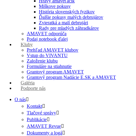
Hravý amaveťáčik
Miškove pokusy
História slovenských fyzikov
Ďalšie pokusy malých debrujárov
Zvieratká a malí debrujári
Rady pre mladých záhradkárov
AMAVET odporúča
Podaj notebook ďalej
Kluby
Prehľad AMAVET klubov
Vstup do VIVANTU
Založenie klubu
Formuláre na stiahnutie
Grantový program AMAVET
Grantový program Nadácie E.SK a AMAVET
Galéria
Podporte nás
O nás
Kontakt
Tlačové správy
Publikácie
AMAVET Revue
Dokumenty a logá