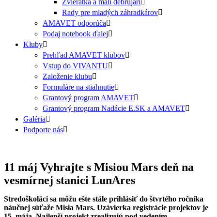
Zvieratká a malí debrujári
Rady pre mladých záhradkárov
AMAVET odporúča
Podaj notebook ďalej
Kluby
Prehľad AMAVET klubov
Vstup do VIVANTU
Založenie klubu
Formuláre na stiahnutie
Grantový program AMAVET
Grantový program Nadácie E.SK a AMAVET
Galéria
Podporte nás
11 máj
Vyhrajte s Misiou Mars deň na
vesmírnej stanici LunAres
Stredoškoláci sa môžu ešte stále prihlásiť do štvrtého ročníka
náučnej súťaže Misia Mars. Uzávierka registrácie projektov je
15. mája. Najlepší projekt zrealizujú pod vedením