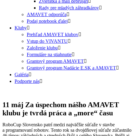
Zvieratká a malí debrujári
Rady pre mladých záhradkárov
AMAVET odporúča
Podaj notebook ďalej
Kluby
Prehľad AMAVET klubov
Vstup do VIVANTU
Založenie klubu
Formuláre na stiahnutie
Grantový program AMAVET
Grantový program Nadácie E.SK a AMAVET
Galéria
Podporte nás
11 máj
Za úspechom nášho AMAVET
klubu je tvrdá práca a „more“ času
RoboCup Slovensko patrí medzi najväčšie súťaže v stavbe
a programovaní robotov. Tento rok sa dvojdňovej súťaže zúčastnilo
46 tímov základných a stredných škôl z celého Slovenska. Prišli aj