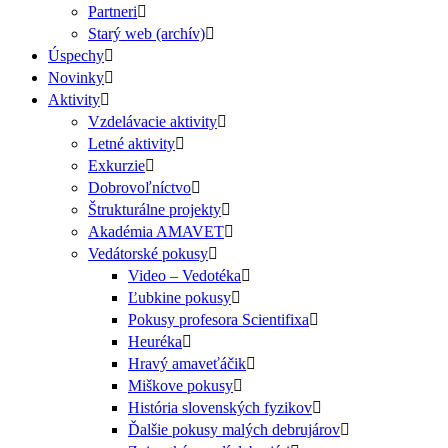
Partneri
Starý web (archív)
Úspechy
Novinky
Aktivity
Vzdelávacie aktivity
Letné aktivity
Exkurzie
Dobrovoľníctvo
Štrukturálne projekty
Akadémia AMAVET
Vedátorské pokusy
Video – Vedotéka
Ľubkine pokusy
Pokusy profesora Scientifixa
Heuréka
Hravý amaveťáčik
Miškove pokusy
História slovenských fyzikov
Ďalšie pokusy malých debrujárov