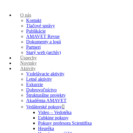
O nás
Kontakt
Tlačové správy
Publikácie
AMAVET Revue
Dokumenty a logá
Partneri
Starý web (archív)
Úspechy
Novinky
Aktivity
Vzdelávacie aktivity
Letné aktivity
Exkurzie
Dobrovoľníctvo
Štrukturálne projekty
Akadémia AMAVET
Vedátorské pokusy
Video – Vedotéka
Ľubkine pokusy
Pokusy profesora Scientifixa
Heuréka