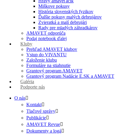
Hravý amaveťáčik
Miškove pokusy
História slovenských fyzikov
Ďalšie pokusy malých debrujárov
Zvieratká a malí debrujári
Rady pre mladých záhradkárov
AMAVET odporúča
Podaj notebook ďalej
Kluby
Prehľad AMAVET klubov
Vstup do VIVANTU
Založenie klubu
Formuláre na stiahnutie
Grantový program AMAVET
Grantový program Nadácie E.SK a AMAVET
Galéria
Podporte nás
O nás
Kontakt
Tlačové správy
Publikácie
AMAVET Revue
Dokumenty a logá