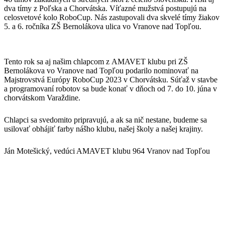
dva tímy z Poľska a Chorvátska. Víťazné mužstvá postupujú na
celosvetové kolo RoboCup. Nás zastupovali dva skvelé tímy žiakov
5. a 6. ročníka ZŠ Bernolákova ulica vo Vranove nad Topľou.
Tento rok sa aj našim chlapcom z AMAVET klubu pri ZŠ
Bernolákova vo Vranove nad Topľou podarilo nominovať na
Majstrovstvá Európy RoboCup 2023 v Chorvátsku. Súťaž v stavbe
a programovaní robotov sa bude konať v dňoch od 7. do 10. júna v
chorvátskom Varaždine.
Chlapci sa svedomito pripravujú, a ak sa nič nestane, budeme sa
usilovať obhájiť farby nášho klubu, našej školy a našej krajiny.
Ján Motešický, vedúci AMAVET klubu 964 Vranov nad Topľou