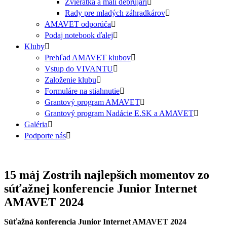
Zvieratká a malí debrujári
Rady pre mladých záhradkárov
AMAVET odporúča
Podaj notebook ďalej
Kluby
Prehľad AMAVET klubov
Vstup do VIVANTU
Založenie klubu
Formuláre na stiahnutie
Grantový program AMAVET
Grantový program Nadácie E.SK a AMAVET
Galéria
Podporte nás
15 máj
Zostrih najlepších momentov zo
súťažnej konferencie Junior Internet
AMAVET 2024
Súťažná konferencia Junior Internet AMAVET 2024