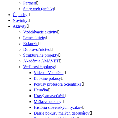
Partneri
Starý web (archív)
Úspechy
Novinky
Aktivity
Vzdelávacie aktivity
Letné aktivity
Exkurzie
Dobrovoľníctvo
Štrukturálne projekty
Akadémia AMAVET
Vedátorské pokusy
Video – Vedotéka
Ľubkine pokusy
Pokusy profesora Scientifixa
Heuréka
Hravý amaveťáčik
Miškove pokusy
História slovenských fyzikov
Ďalšie pokusy malých debrujárov