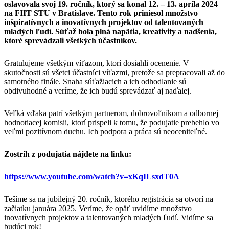
oslavovala svoj 19. ročník, ktorý sa konal 12. – 13. apríla 2024
na FIIT STU v Bratislave. Tento rok priniesol množstvo
inšpiratívnych a inovatívnych projektov od talentovaných
mladých ľudí. Súťaž bola plná napätia, kreativity a nadšenia,
ktoré sprevádzali všetkých účastníkov.
Gratulujeme všetkým víťazom, ktorí dosiahli ocenenie. V
skutočnosti sú všetci účastníci víťazmi, pretože sa prepracovali až do
samotného finále. Snaha súťažiacich a ich odhodlanie sú
obdivuhodné a veríme, že ich budú sprevádzať aj naďalej.
Veľká vďaka patrí všetkým partnerom, dobrovoľníkom a odbornej
hodnotiacej komisii, ktorí prispeli k tomu, že podujatie prebehlo vo
veľmi pozitívnom duchu. Ich podpora a práca sú neoceniteľné.
Zostrih z podujatia nájdete na linku:
https://www.youtube.com/watch?v=xKqILsxdT0A
Tešíme sa na jubilejný 20. ročník, ktorého registrácia sa otvorí na
začiatku januára 2025. Veríme, že opäť uvidíme množstvo
inovatívnych projektov a talentovaných mladých ľudí. Vidíme sa
budúci rok!