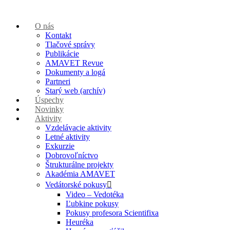
O nás
Kontakt
Tlačové správy
Publikácie
AMAVET Revue
Dokumenty a logá
Partneri
Starý web (archív)
Úspechy
Novinky
Aktivity
Vzdelávacie aktivity
Letné aktivity
Exkurzie
Dobrovoľníctvo
Štrukturálne projekty
Akadémia AMAVET
Vedátorské pokusy
Video – Vedotéka
Ľubkine pokusy
Pokusy profesora Scientifixa
Heuréka