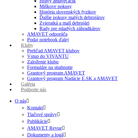
Hravý amaveťáčik
Miškove pokusy
História slovenských fyzikov
Ďalšie pokusy malých debrujárov
Zvieratká a malí debrujári
Rady pre mladých záhradkárov
AMAVET odporúča
Podaj notebook ďalej
Kluby
Prehľad AMAVET klubov
Vstup do VIVANTU
Založenie klubu
Formuláre na stiahnutie
Grantový program AMAVET
Grantový program Nadácie E.SK a AMAVET
Galéria
Podporte nás
O nás
Kontakt
Tlačové správy
Publikácie
AMAVET Revue
Dokumenty a logá