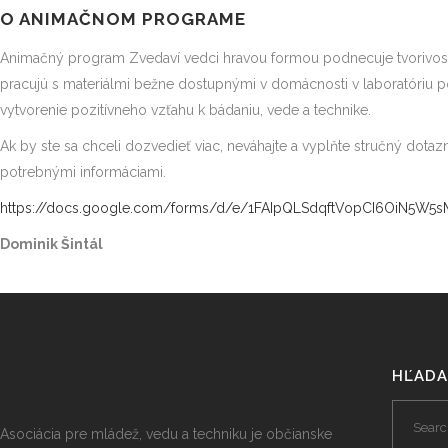
O ANIMAČNOM PROGRAME
Animačný program Zvedaví vedci hravou formou podnecuje tvorivos
pracujú s materiálmi bežne dostupnými v domácnosti v laboratóriu 
vytvorenie pozitívneho vzťahu k bádaniu, vede a technike.
Ak by ste sa chceli dozvedieť viac, neváhajte a vyplňte stručný d
potrebnými informáciami.
https://docs.google.com/forms/d/e/1FAIpQLSdqftVopCI6OiN5W
Dominik Šintál
HĽADA
Asociácia pre mládež, vedu a techniku je občianske