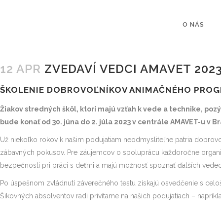
O NÁS
12 APR
ZVEDAVÍ VEDCI AMAVET 202
ŠKOLENIE DOBROVOĽNÍKOV ANIMAČNÉHO PRO
Žiakov stredných škôl, ktorí majú vzťah k vede a technike, p
bude konať od 30. júna do 2. júla 2023 v centrále AMAVET-u v Br
Už niekoľko rokov k našim podujatiam neodmysliteľne patria dobrovo
zábavných pokusov. Pre záujemcov o spoluprácu každoročne organizu
bezpečnosti pri práci s deťmi a majú možnosť spoznať ďalších vede
Po úspešnom zvládnutí záverečného testu získajú osvedčenie s celošt
Šikovných absolventov radi privítame na našich podujatiach – naprí