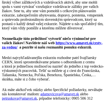
široký výber zážitkových a vzdelávacích aktivít, aby sme mohli
spolu s vami vytvárať vzrušujúce vzdelávacie zážitky pre vašich
žiakov. Sme tu, aby sme vám pomohli s celkovým plánovaním
exkurzie, zabezpečením ubytovania, dopravy, poistenia, vstupeniek
a sprievodu profesionálnym slovenským sprievodcom, ktorý sa
postará o každý detail vašej exkurzie. Nájdete u nás spoľahlivý tím,
ktorý vám vždy pomôže a ktorému môžete dôverovať.
Nezmeškajte túto príležitosť vytvoriť niečo výnimočné pre
vašich žiakov! Navštívte náš web
https://www.amavet.sk/cesty-
za-vedou/
a pozrite si našu rozmanitú ponuku exkurzií.
Medzi najvyhľadávanejšiu exkurziu rozhodne patrí švajčiarsky
CERN, ktorú sprostredkúvame priamo s odborníkom z centra
a ktorá je jedinečnou možnosťou nazrieť do jedného z top vedecko-
výskumných pracovísk. Tešiť sa môžete aj z ciest do Francúzska,
Talianska, Nemecka, Poľska, Beneluxu, Španielska, Česka,…
skrátka, máte si z čoho vyberať.
Ak máte akékoľvek otázky alebo špecifické požiadavky, neváhajte
nás kontaktovať mailom:
adamovicova@amavet.sk
alebo
petruskova@amavet.sk
, prípadne telefonicky: 0905 506 312