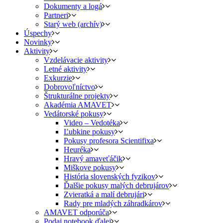
Dokumenty a logá
Partneri
Starý web (archív)
Úspechy
Novinky
Aktivity
Vzdelávacie aktivity
Letné aktivity
Exkurzie
Dobrovoľníctvo
Štrukturálne projekty
Akadémia AMAVET
Vedátorské pokusy
Video – Vedotéka
Ľubkine pokusy
Pokusy profesora Scientifixa
Heuréka
Hravý amaveťáčik
Miškove pokusy
História slovenských fyzikov
Ďalšie pokusy malých debrujárov
Zvieratká a malí debrujári
Rady pre mladých záhradkárov
AMAVET odporúča
Podaj notebook ďalej