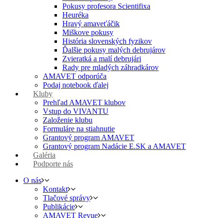
Pokusy profesora Scientifixa
Heuréka
Hravý amaveťáčik
Miškove pokusy
História slovenských fyzikov
Ďalšie pokusy malých debrujárov
Zvieratká a malí debrujári
Rady pre mladých záhradkárov
AMAVET odporúča
Podaj notebook ďalej
Kluby
Prehľad AMAVET klubov
Vstup do VIVANTU
Založenie klubu
Formuláre na stiahnutie
Grantový program AMAVET
Grantový program Nadácie E.SK a AMAVET
Galéria
Podporte nás
O nás
Kontakt
Tlačové správy
Publikácie
AMAVET Revue