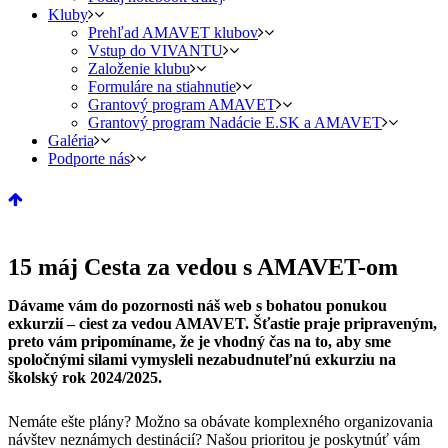
Kluby
Prehľad AMAVET klubov
Vstup do VIVANTU
Založenie klubu
Formuláre na stiahnutie
Grantový program AMAVET
Grantový program Nadácie E.SK a AMAVET
Galéria
Podporte nás
15 máj
Cesta za vedou s AMAVET-om
Dávame vám do pozornosti náš web s bohatou ponukou
exkurzií – ciest za vedou AMAVET. Šťastie praje pripraveným,
preto vám pripomíname, že je vhodný čas na to, aby sme
spoločnými silami vymysleli nezabudnuteľnú exkurziu na
školský rok 2024/2025.
Nemáte ešte plány? Možno sa obávate komplexného organizovania
návštev neznámych destinácií? Našou prioritou je poskytnúť vám