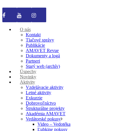
O nás
Kontakt
Tlačové správy
Publikácie
AMAVET Revue
Dokumenty a logá
Partneri
Starý web (archív)
Úspechy
Novinky
Aktivity
Vzdelávacie aktivity
Letné aktivity
Exkurzie
Dobrovoľníctvo
Štrukturálne projekty
Akadémia AMAVET
Vedátorské pokusy
Video – Vedotéka
Ľubkine pokusy