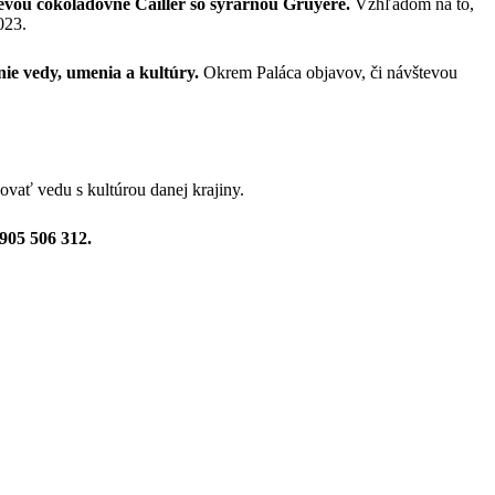
evou čokoládovne Cailler so syrárňou Gruyére.
Vzhľadom na to,
023.
ie vedy, umenia a kultúry.
Okrem Paláca objavov, či návštevou
ať vedu s kultúrou danej krajiny.
0905 506 312.