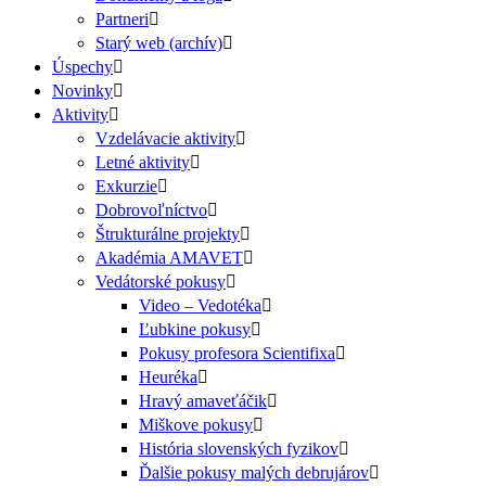
Partneri
Starý web (archív)
Úspechy
Novinky
Aktivity
Vzdelávacie aktivity
Letné aktivity
Exkurzie
Dobrovoľníctvo
Štrukturálne projekty
Akadémia AMAVET
Vedátorské pokusy
Video – Vedotéka
Ľubkine pokusy
Pokusy profesora Scientifixa
Heuréka
Hravý amaveťáčik
Miškove pokusy
História slovenských fyzikov
Ďalšie pokusy malých debrujárov