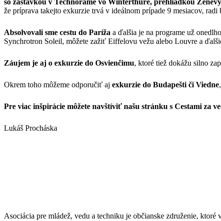
so zastávkou v Technorame vo Winterthure, prehliadkou Ženevy
že príprava takejto exkurzie trvá v ideálnom prípade 9 mesiacov, rad
Absolvovali sme cestu do Paríža
a ďalšia je na programe už onedlh
Synchrotron Soleil, môžete zažiť Eiffelovu vežu alebo Louvre a ďalšie
Záujem je aj o exkurzie do Osvienčimu
, ktoré tiež dokážu silno z
Okrem toho môžeme odporučiť aj
exkurzie do Budapešti či Viedne
Pre viac inšpirácie môžete navštíviť našu stránku s Cestami za v
Lukáš Procháska
Asociácia pre mládež, vedu a techniku je občianske združenie, ktor