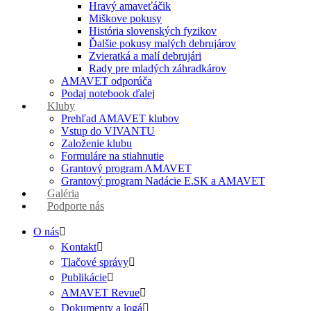
Hravý amaveťáčik
Miškove pokusy
História slovenských fyzikov
Ďalšie pokusy malých debrujárov
Zvieratká a malí debrujári
Rady pre mladých záhradkárov
AMAVET odporúča
Podaj notebook ďalej
Kluby
Prehľad AMAVET klubov
Vstup do VIVANTU
Založenie klubu
Formuláre na stiahnutie
Grantový program AMAVET
Grantový program Nadácie E.SK a AMAVET
Galéria
Podporte nás
O nás
Kontakt
Tlačové správy
Publikácie
AMAVET Revue
Dokumenty a logá