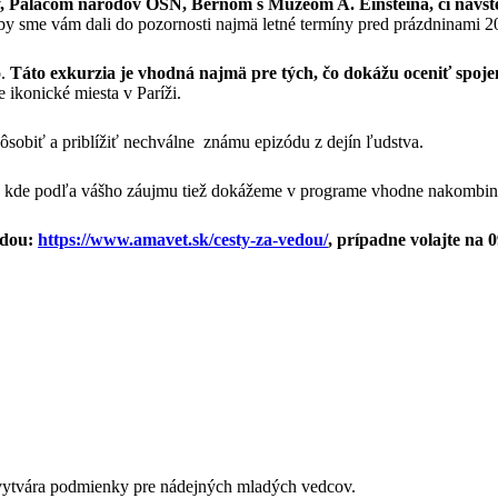
, Palácom národov OSN, Bernom s Múzeom A. Einsteina, či návšt
i by sme vám dali do pozornosti najmä letné termíny pred prázdninami 2
o.
Táto exkurzia je vhodná najmä pre tých, čo dokážu oceniť spojen
 ikonické miesta v Paríži.
apôsobiť a priblížiť nechválne známu epizódu z dejín ľudstva.
, kde podľa vášho záujmu tiež dokážeme v programe vhodne nakombinov
edou:
https://www.amavet.sk/cesty-za-vedou/
, prípadne volajte na 
é vytvára podmienky pre nádejných mladých vedcov.