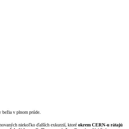
y bežia v plnom prúde.
novaných niekoľko ďalších exkurzií, ktoré
okrem CERN-u rátajú