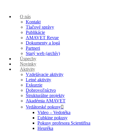
O nás
Kontakt
Tlačové správy
Publikácie
AMAVET Revue
Dokumenty a logá
Partneri
Starý web (archív)
Úspechy
Novinky
Aktivity
Vzdelávacie aktivity
Letné aktivity
Exkurzie
Dobrovoľníctvo
Štrukturálne projekty
Akadémia AMAVET
Vedátorské pokusy
Video – Vedotéka
Ľubkine pokusy
Pokusy profesora Scientifixa
Heuréka