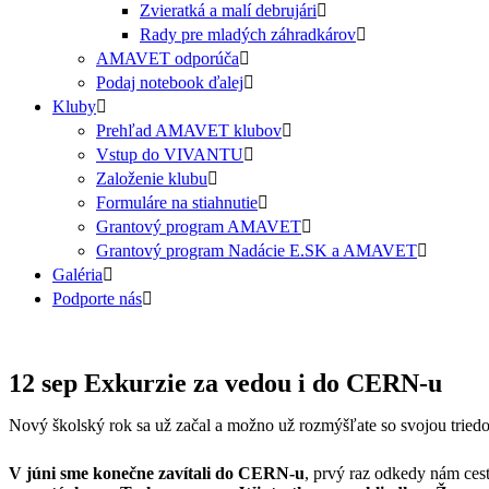
Zvieratká a malí debrujári
Rady pre mladých záhradkárov
AMAVET odporúča
Podaj notebook ďalej
Kluby
Prehľad AMAVET klubov
Vstup do VIVANTU
Založenie klubu
Formuláre na stiahnutie
Grantový program AMAVET
Grantový program Nadácie E.SK a AMAVET
Galéria
Podporte nás
12 sep
Exkurzie za vedou i do CERN-u
Nový školský rok sa už začal a možno už rozmýšľate so svojou triedo
V júni sme konečne zavítali do CERN-u
, prvý raz odkedy nám ces