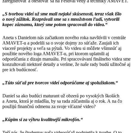
zaregistrovať a otestovať sa na Festival vedy a techniky AMAVET.
„S tvorbou videí už sme mali nejaké skúsenosti, teraz však išlo
o nový zážitok. Rozprávali sme sa s množstvom ľudí, vytvorili
kopec záznamu, ktorý sme potom spracovali do videa.“
Aneta s Danielom nás začiatkom nového roka navštívili v centrále
AMAVET-u a podelili sa o svoje dojmy zo súťaže. Zaujali ich
viaceré projekty a veľa sa pýtali. Vo videu si môžete všimnúť aj
použitie nového loga AMAVET-u, pri ktorom uplatnili aj
odporúčania z dizajn manuálu. Pri spracovávaní finálneho videa sme
konzultovali niektoré detaily a veríme, že naše rady budú užitočné aj
pre ich budúcnosť.
„Túto súťaž pre tvorcov videí odporúčame aj spolužiakom.“
Daniel sa ako budúci maturant už obzerá po vysokých školách
a Aneta, ktorá je mladšia, by sa rada zúčastnila aj o rok. A na čo
použijú finančnú odmenu za svoje víťazné video?
„Kúpim si za výhru kvalitnejší mikrofón.“
Teší nás, že študentov naša videosúťaž podnietila k tvorbe. O to