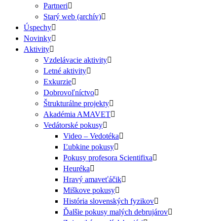
Partneri
Starý web (archív)
Úspechy
Novinky
Aktivity
Vzdelávacie aktivity
Letné aktivity
Exkurzie
Dobrovoľníctvo
Štrukturálne projekty
Akadémia AMAVET
Vedátorské pokusy
Video – Vedotéka
Ľubkine pokusy
Pokusy profesora Scientifixa
Heuréka
Hravý amaveťáčik
Miškove pokusy
História slovenských fyzikov
Ďalšie pokusy malých debrujárov