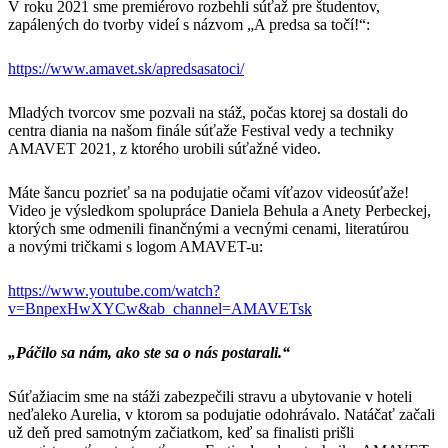
V roku 2021 sme premiérovo rozbehli súťaž pre študentov,
zapálených do tvorby videí s názvom „A predsa sa točí!“:
https://www.amavet.sk/apredsasatoci/
Mladých tvorcov sme pozvali na stáž, počas ktorej sa dostali do
centra diania na našom finále súťaže Festival vedy a techniky
AMAVET 2021, z ktorého urobili súťažné video.
Máte šancu pozrieť sa na podujatie očami víťazov videosúťaže!
Video je výsledkom spolupráce Daniela Behula a Anety Perbeckej,
ktorých sme odmenili finančnými a vecnými cenami, literatúrou
a novými tričkami s logom AMAVET-u:
https://www.youtube.com/watch?
v=BnpexHwXYCw&ab_channel=AMAVETsk
„Páčilo sa nám, ako ste sa o nás postarali.“
Súťažiacim sme na stáži zabezpečili stravu a ubytovanie v hoteli
neďaleko Aurelia, v ktorom sa podujatie odohrávalo. Natáčať začali
už deň pred samotným začiatkom, keď sa finalisti prišli