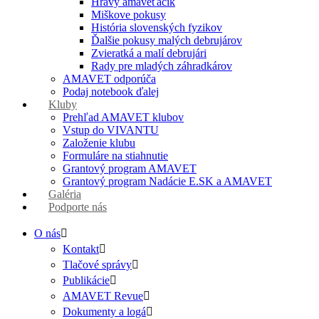
Hravý amaveťáčik
Miškove pokusy
História slovenských fyzikov
Ďalšie pokusy malých debrujárov
Zvieratká a malí debrujári
Rady pre mladých záhradkárov
AMAVET odporúča
Podaj notebook ďalej
Kluby
Prehľad AMAVET klubov
Vstup do VIVANTU
Založenie klubu
Formuláre na stiahnutie
Grantový program AMAVET
Grantový program Nadácie E.SK a AMAVET
Galéria
Podporte nás
O nás
Kontakt
Tlačové správy
Publikácie
AMAVET Revue
Dokumenty a logá