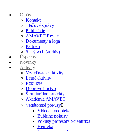
O nás
Kontakt
Tlačové správy
Publikácie
AMAVET Revue
Dokumenty a logá
Partneri
Starý web (archív)
Úspechy
Novinky
Aktivity
Vzdelávacie aktivity
Letné aktivity
Exkurzie
Dobrovoľníctvo
Štrukturálne projekty
Akadémia AMAVET
Vedátorské pokusy
Video – Vedotéka
Ľubkine pokusy
Pokusy profesora Scientifixa
Heuréka