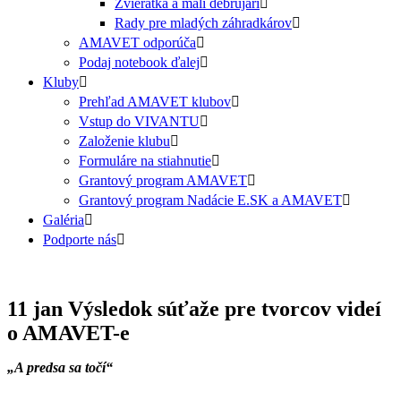
Zvieratká a malí debrujári
Rady pre mladých záhradkárov
AMAVET odporúča
Podaj notebook ďalej
Kluby
Prehľad AMAVET klubov
Vstup do VIVANTU
Založenie klubu
Formuláre na stiahnutie
Grantový program AMAVET
Grantový program Nadácie E.SK a AMAVET
Galéria
Podporte nás
11 jan
Výsledok súťaže pre tvorcov videí
o AMAVET-e
„A predsa sa točí“